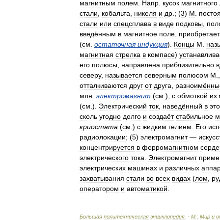
магнитным
полем
.
Напр
.
кусок
магнитного
стали
,
кобальта
,
никеля
и
др
.; (
3
)
М
.
посто
стали
или
спецсплава
в
виде
подковы
,
пол
введённым
в
магнитное
поле
,
приобретает
(
см
.
остаточная
индукция
).
Концы
М
.
наз
магнитная
стрелка
в
компасе
)
устанавлива
его
полюсы
,
направлена
приблизительно
в
северу
,
называется
северным
полюсом
М
.
отталкиваются
друг
от
друга
,
разноимённы
млн
.
электромагнит
(
см
.),
с
обмоткой
из
(
см
.).
Электрический
ток
,
наведённый
в
эт
сколь
угодно
долго
и
создаёт
стабильное
м
криостата
(
см
.)
с
жидким
гелием
.
Его
исп
радиолокации
; (
5
)
электромагнит
—
искус
концентрируется
в
ферромагнитном
серде
электрического
тока
.
Электромагнит
приме
электрических
машинах
и
различных
аппа
захватывания
стали
во
всех
видах
(
лом
,
ру
оператором
и
автоматикой
.
Большая
политехническая
энциклопедия
. -
М
.
:
Мир
и
о