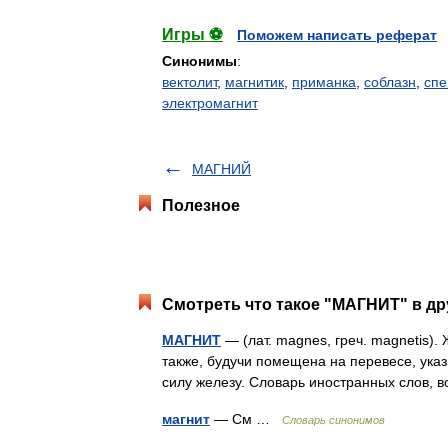
Игры ⚽
Поможем написать реферат
Синонимы
:
вектолит
,
магнитик
,
приманка
,
соблазн
,
спе
электромагнит
МАГНИЙ
Полезное
Смотреть что такое "МАГНИТ" в др
МАГНИТ
— (лат. magnes, греч. magnetis).
также, будучи помещена на перевесе, указ
силу железу. Словарь иностранных слов
магнит
— См …
Словарь синонимов