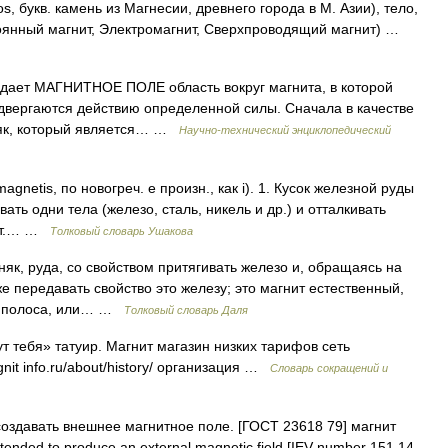
os, букв. камень из Магнесии, древнего города в М. Азии), тело,
оянный магнит, Электромагнит, Сверхпроводящий магнит) …
дает МАГНИТНОЕ ПОЛЕ область вокруг магнита, в которой
одвергаются действию определенной силы. Сначала в качестве
няк, который является… …
Научно-технический энциклопедический
gnetis, по новогреч. e произн., как i). 1. Кусок железной руды
ть одни тела (железо, сталь, никель и др.) и отталкивать
нит.… …
Толковый словарь Ушакова
як, руда, со свойством притягивать железо и, обращаясь на
кже передавать свойство это железу; это магнит естественный,
ая полоса, или… …
Толковый словарь Даля
т тебя» татуир. Магнит магазин низких тарифов сеть
t info.ru/​about/​history/​ организация …
Словарь сокращений и
оздавать внешнее магнитное поле. [ГОСТ 23618 79] магнит
tended to produce an external magnetic field [IEV number 151 14