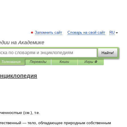
Запомнить сайт
Словарь на свой сайт
RU
едии на Академике
Найти!
Толкования
Переводы
Книги
Игры ⚽
энциклопедия
иченностью
(
см
.),
т
.
е
.
тественный
—
тело
,
обладающее
природным
собственным