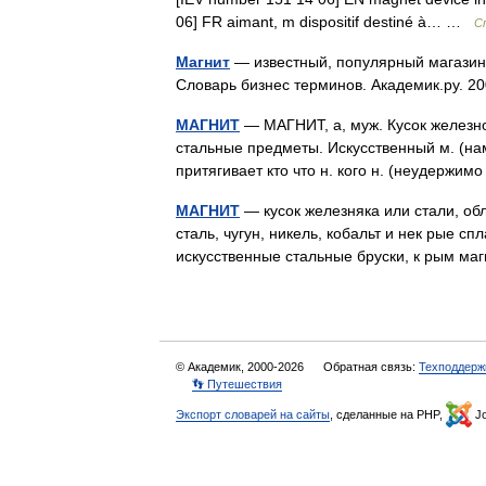
06] FR aimant, m dispositif destiné à… …
С
Магнит
— известный, популярный магазин,
Словарь бизнес терминов. Академик.ру. 
МАГНИТ
— МАГНИТ, а, муж. Кусок железн
стальные предметы. Искусственный м. (нам
притягивает кто что н. кого н. (неудержим
МАГНИТ
— кусок железняка или стали, об
сталь, чугун, никель, кобальт и нек рые с
искусственные стальные бруски, к рым 
© Академик, 2000-2026
Обратная связь:
Техподдерж
👣 Путешествия
Экспорт словарей на сайты
, сделанные на PHP,
Jo