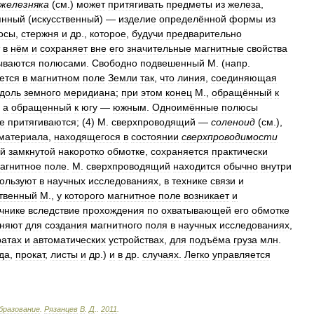
железняка
(
см
.)
может
притягивать
предметы
из
железа
,
янный
(
искусственный
) —
изделие
определённой
формы
из
осы
,
стержня
и
др
.,
которое
,
будучи
предварительно
в
нём
и
сохраняет
вне
его
значительные
магнитные
свойства
ываются
полюсами
.
Свободно
подвешенный
М
. (
напр
.
ется
в
магнитном
поле
Земли
так
,
что
линия
,
соединяющая
доль
земного
меридиана
;
при
этом
конец
М
.,
обращённый
к
,
а
обращенный
к
югу
—
южным
.
Одноимённые
полюсы
е
притягиваются
; (
4
)
М
.
сверхпроводящий
—
соленоид
(
см
.),
материала
,
находящегося
в
состоянии
сверхпроводимости
ой
замкнутой
накоротко
обмотке
,
сохраняется
практически
агнитное
поле
.
М
.
сверхпроводящий
находится
обычно
внутри
ользуют
в
научных
исследованиях
,
в
технике
связи
и
ственный
М
.,
у
которого
магнитное
поле
возникает
и
чнике
вследствие
прохождения
по
охватывающей
его
обмотке
няют
для
создания
магнитного
поля
в
научных
исследованиях
,
ратах
и
автоматических
устройствах
,
для
подъёма
груза
млн
.
да
,
прокат
,
листы
и
др
.)
и
в
др
.
случаях
.
Легко
управляется
бразование
.
Рязанцев
В
.
Д
.
.
2011
.