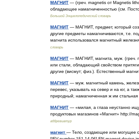
МАГНИТ
— (греч. magnetis от Magnetis lith
обладающее намагниченностью (см. Пост
Большой Энциклопедический словарь
МАГНИТ
— МАГНИТ, предмет, который соз
другие предметы намагничиваются, т.е. п
магнита использовался магнитный желез
словарь
МАГНИТ
— МАГНИТ, магнита, муж. (греч. ma
или стали, обладающий свойством притягива
другие (висмут; физ.). Естественный маг
МАГНИТ
— муж. магнитный камень, железн
перевес, указывать на север и на юг, а та
природный; намагниченная ж им стальн
МАГНИТ
— «милая, а глаза неустанно ищу
продуктовых магазинов «Магнит» http://magni
аббревиатур
магнит
— Тело, создающее или могущее с
[IEV number 151 14 06] EN magnet device in