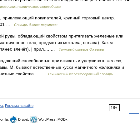
правочник технического переводчика
 привлекающий покупателей, крупный торговый центр.
2001 …
Словарь бизнес-терминов
ой руды, обладающий свойством притягивать железные или
агниченное тело, предмет из металла, сплава). Как м.
о тянет, влечёт). | прил.… …
Толковый словарь Ожегова
ладающий способностью притягивать и удерживать железо,
плавы. М. бывают естественные куски магнитного железняка и
магнитные свойства… …
Технический железнодорожный словарь
ка
,
Реклама на сайте
18+
omla,
Drupal,
WordPress, MODx.