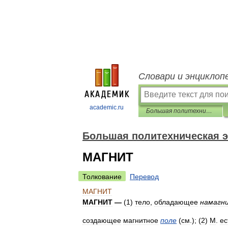
Словари и энциклоп
academic.ru
Большая политехническая энциклопедия
Большая политехническая 
МАГНИТ
Толкование
Перевод
МАГНИТ
МАГНИТ
—
(
1
)
тело
,
обладающее
намагн
создающее
магнитное
поле
(
см
.); (
2
)
М
.
ес